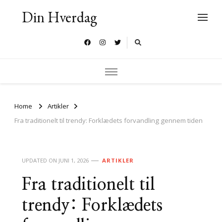
Din Hverdag
Home
Artikler
Fra traditionelt til trendy: Forklædets forvandling gennem tiden
UPDATED ON
JUNI 1, 2026
ARTIKLER
Fra traditionelt til
trendy: Forklædets