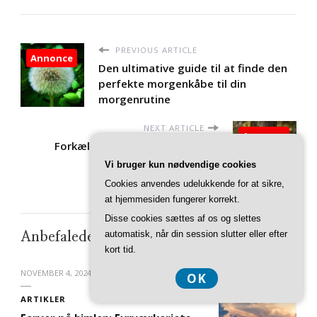
PREVIOUS ARTICLE
Annonce
Den ultimative guide til at finde den
perfekte morgenkåbe til din
morgenrutine
NEXT ARTICLE
Annonce
Forkæl dig selv med et stilfuldt
picnictæppe fra Södahl
Vi bruger kun nødvendige cookies
Cookies anvendes udelukkende for at sikre,
at hjemmesiden fungerer korrekt.
Disse cookies sættes af os og slettes
automatisk, når din session slutter eller efter
Anbefalede artikler
kort tid.
NOVEMBER 4, 2024
OK
Annonce
ARTIKLER