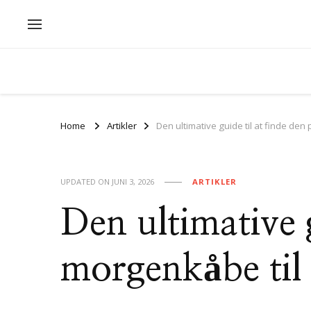
Home
Artikler
Den ultimative guide til at finde de
UPDATED ON
JUNI 3, 2026
ARTIKLER
Den ultimative g
morgenkåbe til