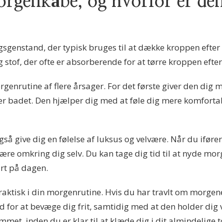
rgenkåbe, og hvorfor er den 
genstand, der typisk bruges til at dække kroppen efter
g stof, der ofte er absorberende for at tørre kroppen efte
genrutine af flere årsager. For det første giver den dig m
r badet. Den hjælper dig med at føle dig mere komfortab
 give dig en følelse af luksus og velvære. Når du ifør
e omkring dig selv. Du kan tage dig tid til at nyde mor
art på dagen.
tisk i din morgenrutine. Hvis du har travlt om morgenen 
for at bevæge dig frit, samtidig med at den holder dig v
met, inden du er klar til at klæde dig i dit almindelige t