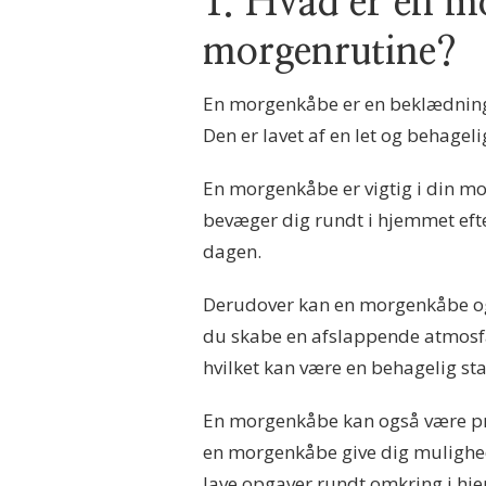
1. Hvad er en mo
morgenrutine?
En morgenkåbe er en beklædnings
Den er lavet af en let og behageli
En morgenkåbe er vigtig i din mor
bevæger dig rundt i hjemmet efte
dagen.
Derudover kan en morgenkåbe også
du skabe en afslappende atmosfær
hvilket kan være en behagelig st
En morgenkåbe kan også være prak
en morgenkåbe give dig mulighed 
lave opgaver rundt omkring i hjem