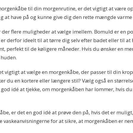
 morgenkåbe til din morgenrutine, er det vigtigt at vær
 at have på og kunne give dig den rette mængde varme og
r der flere muligheder at vælge imellem. Bomuld er en p
derfor ideelt til at tørre dig selv efter badet eller til at
t, perfekt til de køligere måneder. Hvis du ønsker en mere
d huden.
et vigtigt at vælge en morgenkåbe, der passer til din kro
u en kortere eller længere stil? Vælg også en størrelse, 
 god idé at tjekke, om morgenkåben har lommer, hvis du 
e, er det en god idé at prøve den på, hvis det er muligt, 
ke vaskeanvisningerne for at sikre, at morgenkåben er ne