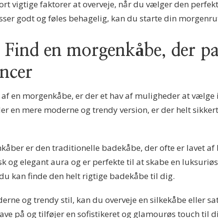
rt vigtige faktorer at overveje, når du vælger den perfe
asser godt og føles behagelig, kan du starte din morgen
n: Find en morgenkåbe, der pas
ncer
n af en morgenkåbe, er der et hav af muligheder at vælg
ler en mere moderne og trendy version, er der helt sikker
kåber er den traditionelle badekåbe, der ofte er lavet a
 og elegant aura og er perfekte til at skabe en luksuriøs 
du kan finde den helt rigtige badekåbe til dig.
rne og trendy stil, kan du overveje en silkekåbe eller 
ave på og tilføjer en sofistikeret og glamourøs touch til 