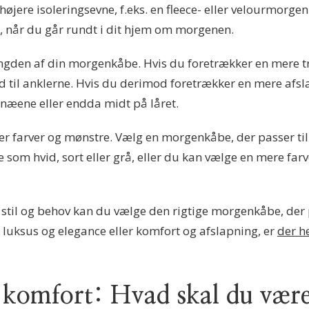
jere isoleringsevne, f.eks. en fleece- eller velourmorge
, når du går rundt i dit hjem om morgenen.
længden af din morgenkåbe. Hvis du foretrækker en mere tr
 til anklerne. Hvis du derimod foretrækker en mere afsl
knæene eller endda midt på låret.
over farver og mønstre. Vælg en morgenkåbe, der passer t
ve som hvid, sort eller grå, eller du kan vælge en mere fa
 stil og behov kan du vælge den rigtige morgenkåbe, der 
luksus og elegance eller komfort og afslapning, er
der h
g komfort: Hvad skal du v