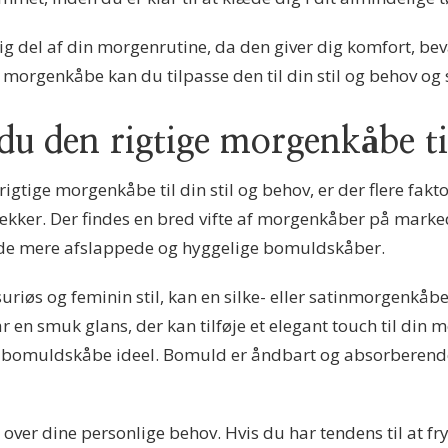
ig del af din morgenrutine, da den giver dig komfort, beva
e morgenkåbe kan du tilpasse den til din stil og behov og
du den rigtige morgenkåbe til
igtige morgenkåbe til din stil og behov, er der flere fakt
rækker. Der findes en bred vifte af morgenkåber på marked
il de mere afslappede og hyggelige bomuldskåber.
riøs og feminin stil, kan en silke- eller satinmorgenkåbe
en smuk glans, der kan tilføje et elegant touch til din 
n bomuldskåbe ideel. Bomuld er åndbart og absorberende, h
 over dine personlige behov. Hvis du har tendens til at 