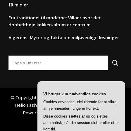
få midler
Fra traditionel til moderne: Villaer hvor det
dobbelthøje køkken-alrum er centrum
Algerens: Myter og fakta om miljøvenlige løsninger
Looking
for
Something?
Vi bruger kun nødvendige cookies
© Copyright 2026
Din Hverdag
. All Rights Reserved.
Cookies anvendes udelukkende for at sikre,
Hello Fashion | Developed By
Blossom Themes
.
at hjemmesiden fungerer korrekt.
Powered by
WordPress
.
Privatlivspolitik
Disse cookies sættes af os og slettes
automatisk, når din session slutter eller efter
kort tid.