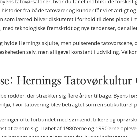
byens tatovørsaloner, hvor du får et indblik i de forskell
storier fra både tatovører og kunder får vi et ærligt og r
n som lærred bliver diskuteret i forhold til dens plads i m
 med teknologiske fremskridt og nye tendenser, der aller
g hylde Hernings skjulte, men pulserende tatovørscene, 
keheden selv, men alligevel konstant i udvikling. Velko
jse: Hernings Tatovørkultu
e rødder, der strækker sig flere årtier tilbage. Byens fø
iljø, hvor tatovering blev betragtet som en subkulturel p
atoveringer ofte forbundet med sømænd, bikere og oprø
t at ændre sig. I løbet af 1980’erne og 1990’erne opleved