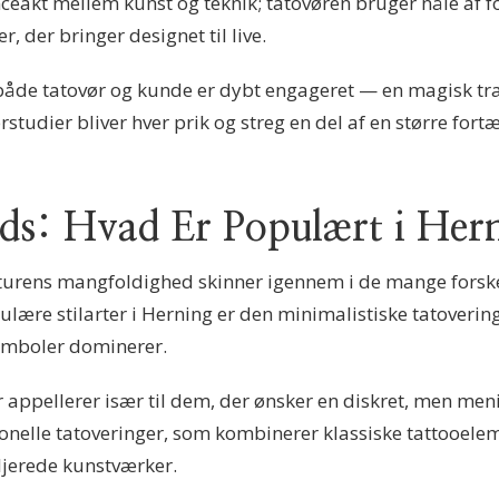
eakt mellem kunst og teknik; tatovøren bruger nåle af fors
r, der bringer designet til live.
 både tatovør og kunde er dybt engageret — en magisk tr
ørstudier bliver hver prik og streg en del af en større fo
ends: Hvad Er Populært i Her
lturens mangfoldighed skinner igennem i de mange forskel
ære stilarter i Herning er den minimalistiske tatovering,
ymboler dominerer.
r appellerer især til dem, der ønsker en diskret, men me
tionelle tatoveringer, som kombinerer klassiske tattooel
taljerede kunstværker.