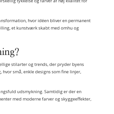
kellig tykkelse og farver af høj kvalitet for
ansformation, hvor idéen bliver en permanent
rtælling, et kunstværk skabt med omhu og
ning?
lige stilarter og trends, der pryder byens
 hvor små, enkle designs som fine linjer,
ningsfuld udsmykning. Samtidig er der en
ementer med moderne farver og skyggeeffekter,