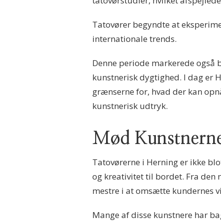
tatovørstudier, hvilket afspejled
Tatovører begyndte at eksperiment
internationale trends.
Denne periode markerede også be
kunstnerisk dygtighed. I dag er 
grænserne for, hvad der kan opnå
kunstnerisk udtryk.
Mød Kunstnerne:
Tatovørerne i Herning er ikke blo
og kreativitet til bordet. Fra den
mestre i at omsætte kundernes v
Mange af disse kunstnere har bagg