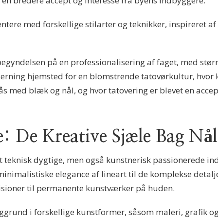
e en bredere accept og interesse fra byens indbyggere.
ere med forskellige stilarter og teknikker, inspireret a
gyndelsen på en professionalisering af faget, med størr
Herning hjemsted for en blomstrende tatovørkultur, hvor
s med blæk og nål, og hvor tatovering er blevet en accep
 De Kreative Sjæle Bag Nå
t teknisk dygtige, men også kunstnerisk passionerede indi
 minimalistiske elegance af lineart til de komplekse detalje
isioner til permanente kunstværker på huden.
rund i forskellige kunstformer, såsom maleri, grafik og 