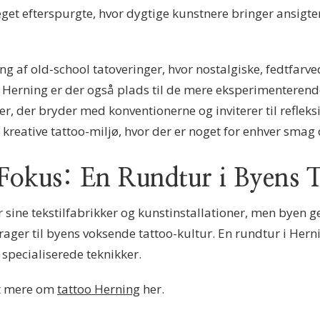
eget efterspurgte, hvor dygtige kunstnere bringer ansigt
g af old-school tatoveringer, hvor nostalgiske, fedtfarv
 I Herning er der også plads til de mere eksperimenterende
r, der bryder med konventionerne og inviterer til refleksio
kreative tattoo-miljø, hvor der er noget for enhver smag
i Fokus: En Rundtur i Byens 
 sine tekstilfabrikker og kunstinstallationer, men byen
rager til byens voksende tattoo-kultur. En rundtur i Her
 specialiserede teknikker.
t mere om
tattoo Herning
her.