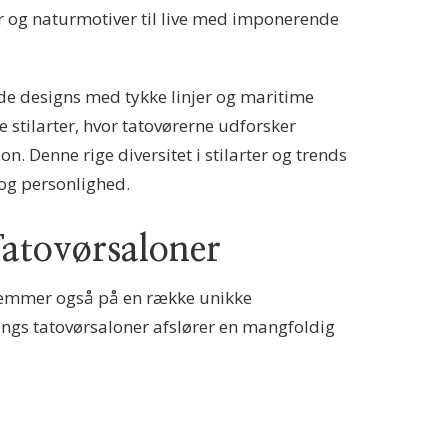
er og naturmotiver til live med imponerende
ede designs med tykke linjer og maritime
 stilarter, hvor tatovørerne udforsker
n. Denne rige diversitet i stilarter og trends
 og personlighed.
Tatovørsaloner
 gemmer også på en række unikke
nings tatovørsaloner afslører en mangfoldig