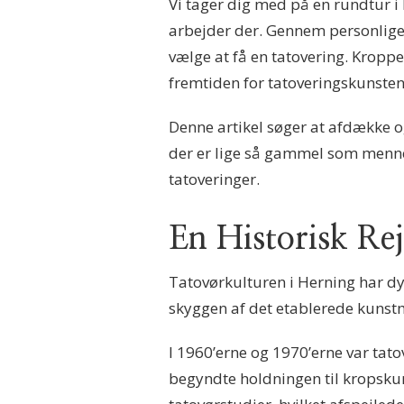
Vi tager dig med på en rundtur i 
arbejder der. Gennem personlige hi
vælge at få en tatovering. Kroppe
fremtiden for tatoveringskunsten,
Denne artikel søger at afdække o
der er lige så gammel som mennes
tatoveringer.
En Historisk Re
Tatovørkulturen i Herning har dyb
skyggen af det etablerede kunstm
I 1960’erne og 1970’erne var t
begyndte holdningen til kropskuns