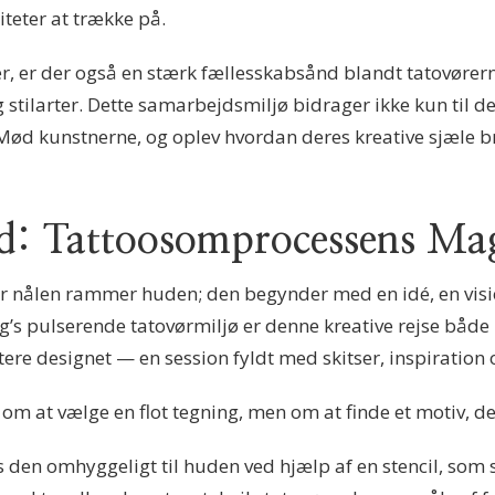
iteter at trække på.
r, er der også en stærk fællesskabsånd blandt tatovørerne
g stilarter. Dette samarbejdsmiljø bidrager ikke kun til de
Mød kunstnerne, og oplev hvordan deres kreative sjæle bri
Hud: Tattoosomprocessens Ma
før nålen rammer huden; den begynder med en idé, en v
ng’s pulserende tatovørmiljø er denne kreative rejse båd
ere designet — en session fyldt med skitser, inspiration 
 om at vælge en flot tegning, men om at finde et motiv, d
s den omhyggeligt til huden ved hjælp af en stencil, som 