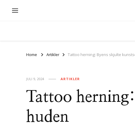
Home
Artikler
Tattoo herning: Byens skjulte kuns
JULI 9, 2024
ARTIKLER
Tattoo herning:
huden