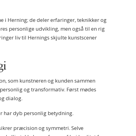
 i Herning; de deler erfaringer, teknikker og
res personlige udvikling, men også til en rig
nger liv til Hernings skjulte kunstscener
gi
ision, som kunstneren og kunden sammen
e personlig og transformativ. Først mødes
og dialog.
er har dyb personlig betydning.
sikrer præcision og symmetri. Selve