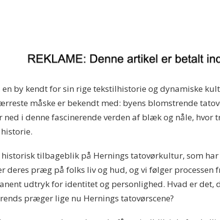
ng, en by kendt for sin rige tekstilhistorie og dynamiske 
ærreste måske er bekendt med: byens blomstrende tatovør
ned i denne fascinerende verden af blæk og nåle, hvor t
historie.
 historisk tilbageblik på Hernings tatovørkultur, som h
r deres præg på folks liv og hud, og vi følger processen f
ent udtryk for identitet og personlighed. Hvad er det, d
 trends præger lige nu Hernings tatovørscene?