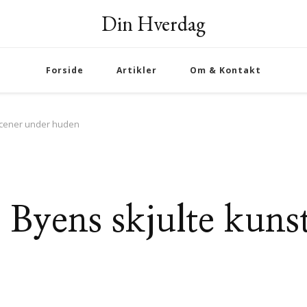
Din Hverdag
Forside
Artikler
Om & Kontakt
tscener under huden
 Byens skjulte kuns