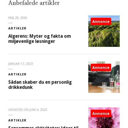
Anbefalede artikler
MAJ 28, 2026
Annonce
ARTIKLER
Algerens: Myter og fakta om
miljøvenlige løsninger
JANUAR 17, 2023
Annonce
ARTIKLER
Sådan skaber du en personlig
drikkedunk
UPDATED ON
JUNI 4, 2023
Annonce
ARTIKLER
Sensommer aktiviteter: Ideer til