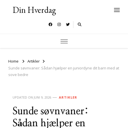
Din Hverdag
Home
Artikler
Sunde søvnvaner: Sådan hjælper en juniordyne dit barn med at
sove bedre
UPDATED ON
JUNI 9, 2026
ARTIKLER
Sunde søvnvaner:
Sådan hjælper en