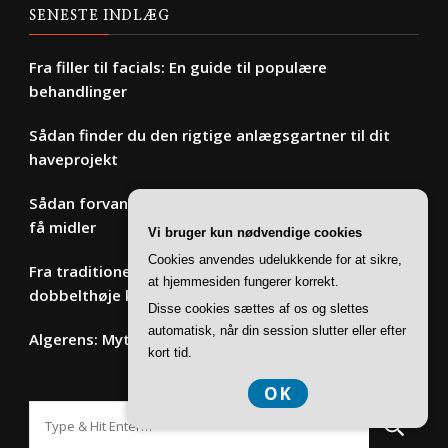
SENESTE INDLÆG
Fra filler til facials: En guide til populære
behandlinger
Sådan finder du den rigtige anlægsgartner til dit
haveprojekt
Sådan forvandler du dit badeværelse til et spa med
få midler
Vi bruger kun nødvendige cookies
Cookies anvendes udelukkende for at sikre,
Fra traditionel til moderne: Villaer hvor det
at hjemmesiden fungerer korrekt.
dobbelthøje køkken-alrum er centrum
Disse cookies sættes af os og slettes
automatisk, når din session slutter eller efter
Algerens: Myter og fakta om miljøvenlige løsninger
kort tid.
OK
Looking
for