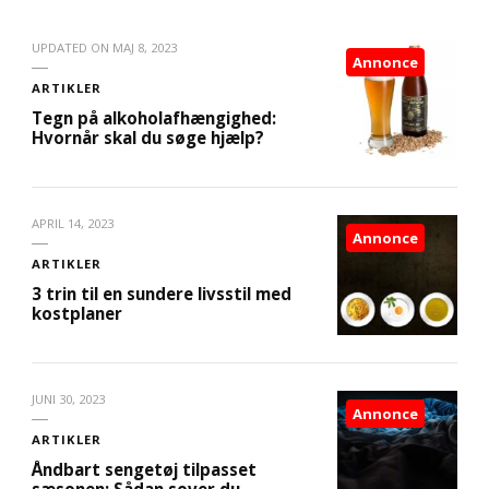
UPDATED ON
MAJ 8, 2023
Annonce
ARTIKLER
Tegn på alkoholafhængighed:
Hvornår skal du søge hjælp?
APRIL 14, 2023
Annonce
ARTIKLER
3 trin til en sundere livsstil med
kostplaner
JUNI 30, 2023
Annonce
ARTIKLER
Åndbart sengetøj tilpasset
sæsonen: Sådan sover du