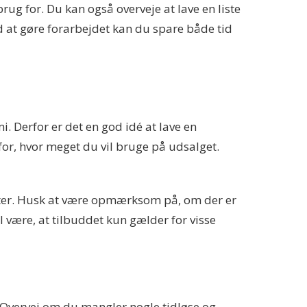
rug for. Du kan også overveje at lave en liste
Ved at gøre forarbejdet kan du spare både tid
. Derfor er det en god idé at lave en
for, hvor meget du vil bruge på udsalget.
atter. Husk at være opmærksom på, om der er
 være, at tilbuddet kun gælder for visse
. Overvej om du mangler nogle tidløse og