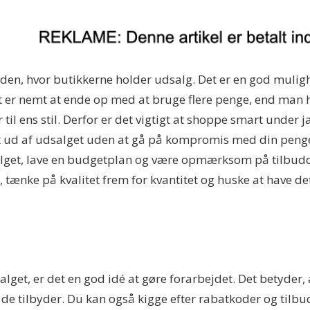
den, hvor butikkerne holder udsalg. Det er en god mulig
et er nemt at ende op med at bruge flere penge, end man
 til ens stil. Derfor er det vigtigt at shoppe smart under j
t ud af udsalget uden at gå på kompromis med din pengep
lget, lave en budgetplan og være opmærksom på tilbudde
 tænke på kvalitet frem for kvantitet og huske at have det
lget, er det en god idé at gøre forarbejdet. Det betyder, a
 de tilbyder. Du kan også kigge efter rabatkoder og tilbu