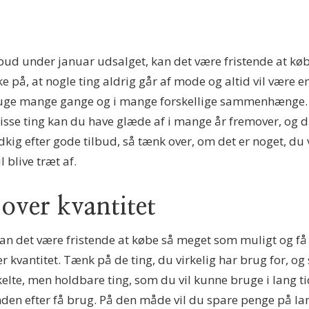
lbud under januar udsalget, kan det være fristende at køb
e på, at nogle ting aldrig går af mode og altid vil være e
uge mange gange og i mange forskellige sammenhænge. Det
. Disse ting kan du have glæde af i mange år fremover, o
dkig efter gode tilbud, så tænk over, om det er noget, du v
 blive træt af.
 over kvantitet
kan det være fristende at købe så meget som muligt og f
r kvantitet. Tænk på de ting, du virkelig har brug for, og s
elte, men holdbare ting, som du vil kunne bruge i lang ti
nanden efter få brug. På den måde vil du spare penge på lang