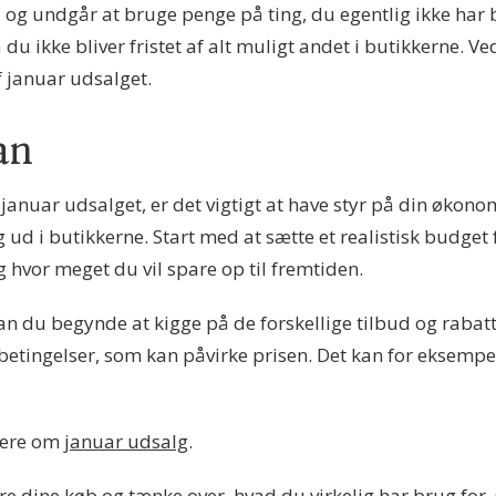
d og undgår at bruge penge på ting, du egentlig ikke har b
å du ikke bliver fristet af alt muligt andet i butikkerne. 
 januar udsalget.
an
nuar udsalget, er det vigtigt at have styr på din økonomi
ud i butikkerne. Start med at sætte et realistisk budget 
g hvor meget du vil spare op til fremtiden.
kan du begynde at kigge på de forskellige tilbud og rab
betingelser, som kan påvirke prisen. Det kan for eksempel
mere om
januar udsalg
.
ere dine køb og tænke over, hvad du virkelig har brug for