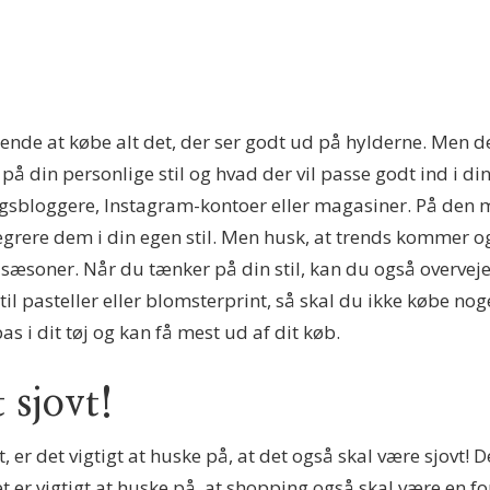
ende at købe alt det, der ser godt ud på hylderne. Men det 
 på din personlige stil og hvad der vil passe godt ind i d
ngsbloggere, Instagram-kontoer eller magasiner. På den m
egrere dem i din egen stil. Men husk, at trends kommer og g
ere sæsoner. Når du tænker på din stil, kan du også overvej
til pasteller eller blomsterprint, så skal du ikke købe nog
as i dit tøj og kan få mest ud af dit køb.
 sjovt!
 er det vigtigt at huske på, at det også skal være sjovt! 
et er vigtigt at huske på, at shopping også skal være en f