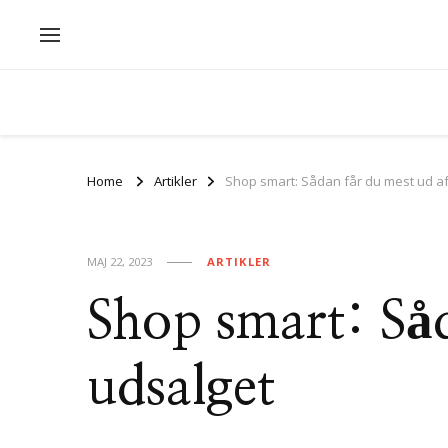
Home
Artikler
Shop smart: Sådan får du mest ud af
MAJ 22, 2023
ARTIKLER
Shop smart: Såd
udsalget