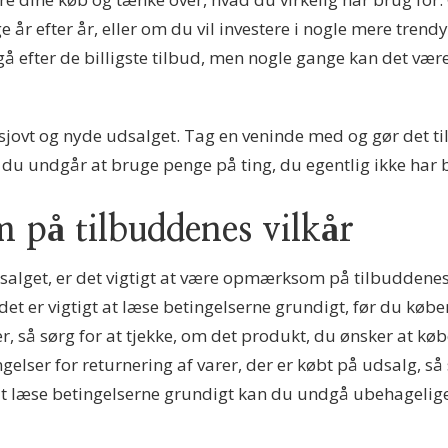
 år efter år, eller om du vil investere i nogle mere trend
å efter de billigste tilbud, men nogle gange kan det være 
t sjovt og nyde udsalget. Tag en veninde med og gør det til
 du undgår at bruge penge på ting, du egentlig ikke har b
på tilbuddenes vilkår
alget, er det vigtigt at være opmærksom på tilbuddenes 
det er vigtigt at læse betingelserne grundigt, før du kø
er, så sørg for at tjekke, om det produkt, du ønsker at kø
gelser for returnering af varer, der er købt på udsalg, 
at læse betingelserne grundigt kan du undgå ubehagelige