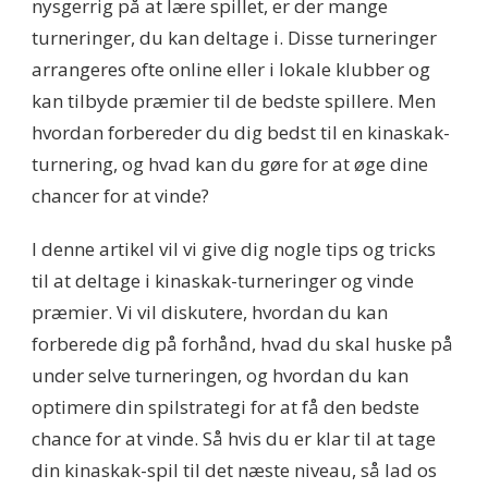
nysgerrig på at lære spillet, er der mange
turneringer, du kan deltage i. Disse turneringer
arrangeres ofte online eller i lokale klubber og
kan tilbyde præmier til de bedste spillere. Men
hvordan forbereder du dig bedst til en kinaskak-
turnering, og hvad kan du gøre for at øge dine
chancer for at vinde?
I denne artikel vil vi give dig nogle tips og tricks
til at deltage i kinaskak-turneringer og vinde
præmier. Vi vil diskutere, hvordan du kan
forberede dig på forhånd, hvad du skal huske på
under selve turneringen, og hvordan du kan
optimere din spilstrategi for at få den bedste
chance for at vinde. Så hvis du er klar til at tage
din kinaskak-spil til det næste niveau, så lad os