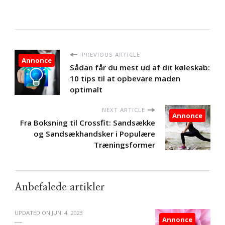
PREVIOUS ARTICLE
Annonce
Sådan får du mest ud af dit køleskab:
10 tips til at opbevare maden
optimalt
NEXT ARTICLE
Annonce
Fra Boksning til Crossfit: Sandsække
og Sandsækhandsker i Populære
Træningsformer
Anbefalede artikler
UPDATED ON
JUNI 4, 2023
Annonce