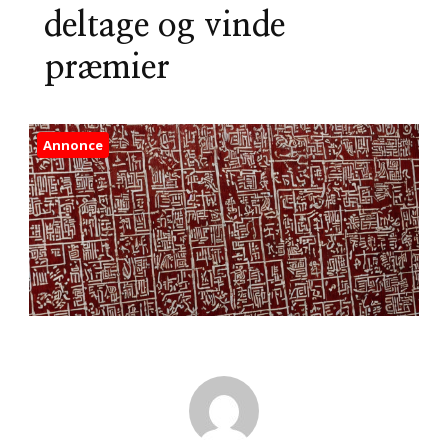
deltage og vinde
præmier
Annonce