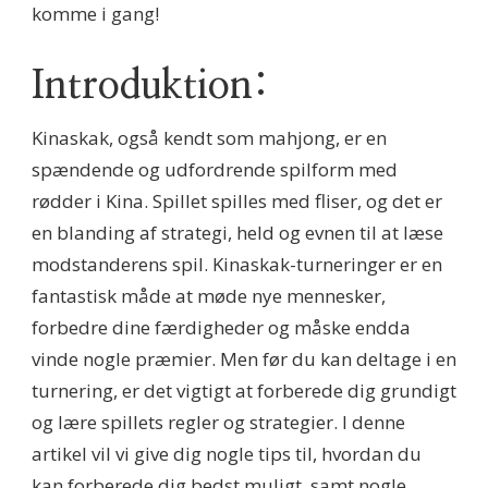
komme i gang!
Introduktion:
Kinaskak, også kendt som mahjong, er en
spændende og udfordrende spilform med
rødder i Kina. Spillet spilles med fliser, og det er
en blanding af strategi, held og evnen til at læse
modstanderens spil. Kinaskak-turneringer er en
fantastisk måde at møde nye mennesker,
forbedre dine færdigheder og måske endda
vinde nogle præmier. Men før du kan deltage i en
turnering, er det vigtigt at forberede dig grundigt
og lære spillets regler og strategier. I denne
artikel vil vi give dig nogle tips til, hvordan du
kan forberede dig bedst muligt, samt nogle