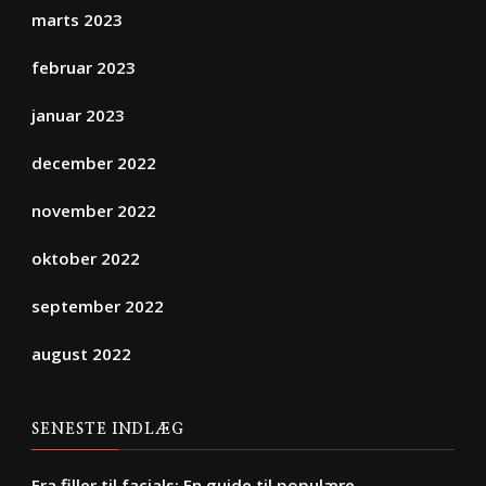
marts 2023
februar 2023
januar 2023
december 2022
november 2022
oktober 2022
september 2022
august 2022
SENESTE INDLÆG
Fra filler til facials: En guide til populære