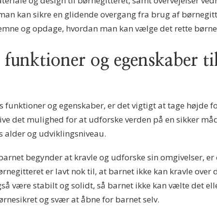
eriale og design til børnegitteret, samt overvejelser ve
 man kan sikre en glidende overgang fra brug af børnegitt
 emne og opdage, hvordan man kan vælge det rette børnegit
 funktioner og egenskaber til
 funktioner og egenskaber, er det vigtigt at tage højde fo
ve det mulighed for at udforske verden på en sikker måde
ts alder og udviklingsniveau.
r barnet begynder at kravle og udforske sin omgivelser, er
ørnegitteret er lavt nok til, at barnet ikke kan kravle over
så være stabilt og solidt, så barnet ikke kan vælte det ell
rnesikret og svær at åbne for barnet selv.