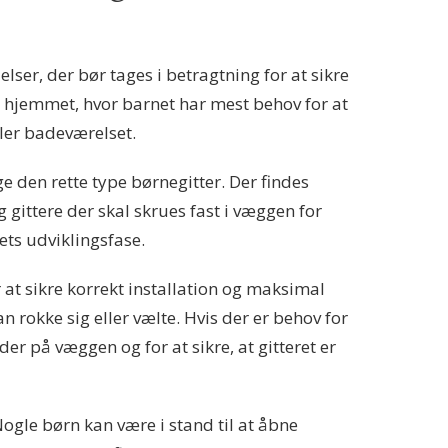
lser, der bør tages i betragtning for at sikre
 i hjemmet, hvor barnet har mest behov for at
ler badeværelset.
ge den rette type børnegitter. Der findes
 gittere der skal skrues fast i væggen for
nets udviklingsfase.
r at sikre korrekt installation og maksimal
an rokke sig eller vælte. Hvis der er behov for
er på væggen og for at sikre, at gitteret er
Nogle børn kan være i stand til at åbne