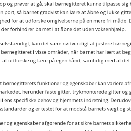
 op og prøver at gå, skal børnegitteret kunne tilpasse si
n port, så barnet gradvist kan lære at åbne og lukke gitte
ed for at udforske omgivelserne på en mere fri måde. Det
 der forhindrer barnet i at åbne det uden voksenhjælp.
selvstændigt, kan det være nødvendigt at justere børneg
 børnegitteret i visse områder, når barnet har lært at beg
r at udforske og lære på egen hånd, samtidig med at det 
t børnegitterets funktioner og egenskaber kan variere af
markedet, herunder faste gitter, trykmonterede gitter og g
il ens specifikke behov og hjemmets indretning. Derudover 
tandarder og er testet for at modstå barnets vægt og st
ioner og egenskaber afgørende for at sikre barnets sikkerh