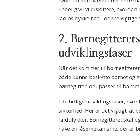
hvordan man vælger det rette mat
Endelig vil vi diskutere, hvordan
lad os dykke ned i denne vigtige
2. Børnegitterets
udviklingsfaser
Når det kommer til børnegitterets
både kunne beskytte barnet og gi
børnegitter, der passer til barne
I de tidlige udviklingsfaser, hvo
sikkerhed. Her er det vigtigt, at b
faldulykker. Børnegitteret skal og
have en låsemekanisme, der er bø