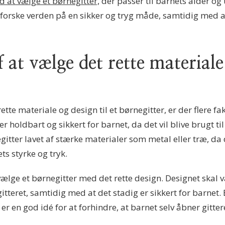
d at vælge et børnegitter,
der passer til barnets alder og
forske verden på en sikker og tryg måde, samtidig med 
 at vælge det rette materiale 
tte materiale og design til et børnegitter, er der flere fa
 er holdbart og sikkert for barnet, da det vil blive brugt 
gitter lavet af stærke materialer som metal eller træ, da
s styrke og tryk.
vælge et børnegitter med det rette design. Designet skal
itteret, samtidig med at det stadig er sikkert for barnet
 er en god idé for at forhindre, at barnet selv åbner gitter