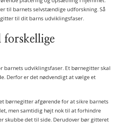
drørende placering og opsætning i hjemmet.
er til barnets selvstændige udforskning. Så
ter til dit barns udviklingsfaser.
 forskellige
r barnets udviklingsfaser. Et børnegitter skal
. Derfor er det nødvendigt at vælge et
 et børnegitter afgørende for at sikre barnets
 det, men samtidig højt nok til at forhindre
er skubbe det til side. Derudover bør gitteret