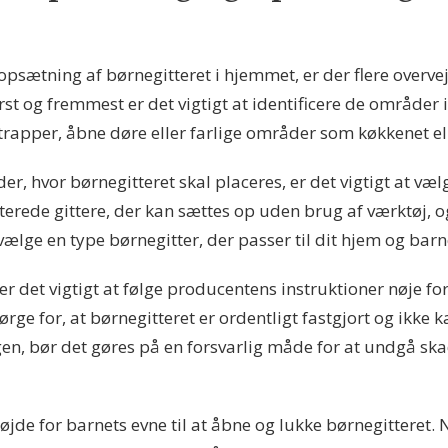
psætning af børnegitteret i hjemmet, er der flere overveje
st og fremmest er det vigtigt at identificere de områder
trapper, åbne døre eller farlige områder som køkkenet el
r, hvor børnegitteret skal placeres, er det vigtigt at væl
erede gittere, der kan sættes op uden brug af værktøj, og
at vælge en type børnegitter, der passer til dit hjem og bar
er det vigtigt at følge producentens instruktioner nøje fo
ørge for, at børnegitteret er ordentligt fastgjort og ikke k
gen, bør det gøres på en forsvarlig måde for at undgå skad
højde for barnets evne til at åbne og lukke børnegitteret. 