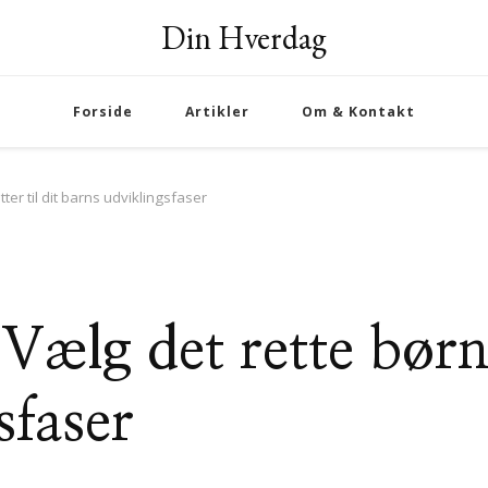
Din Hverdag
Forside
Artikler
Om & Kontakt
tter til dit barns udviklingsfaser
 Vælg det rette børne
sfaser