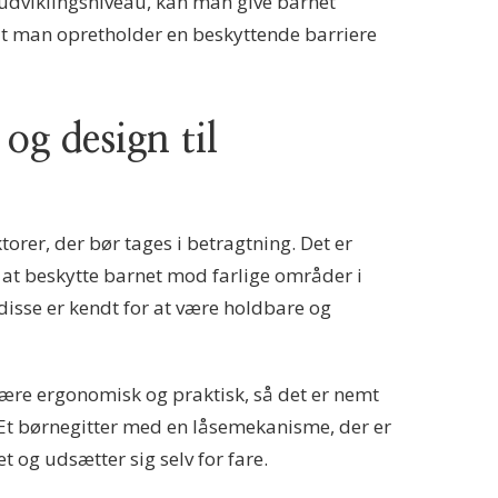
 udviklingsniveau, kan man give barnet
at man opretholder en beskyttende barriere
og design til
ktorer, der bør tages i betragtning. Det er
til at beskytte barnet mod farlige områder i
 disse er kendt for at være holdbare og
 være ergonomisk og praktisk, så det er nemt
. Et børnegitter med en låsemekanisme, der er
et og udsætter sig selv for fare.