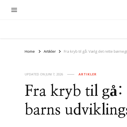
Home
Artikler
Fra kryb til gå: Vælg det rette børnegi
UPDATED ON
JUNI 7, 2026
ARTIKLER
Fra kryb til gå:
barns udvikling