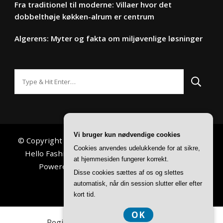
Fra traditionel til moderne: Villaer hvor det
dobbelthøje køkken-alrum er centrum
Algerens: Myter og fakta om miljøvenlige løsninger
Looking
for
Something?
Vi bruger kun nødvendige cookies
© Copyright 2026
Din Hverdag
. All Rights Reserved.
Cookies anvendes udelukkende for at sikre,
Hello Fashion | Developed By
Blossom Themes
.
at hjemmesiden fungerer korrekt.
Powered by
WordPress
.
Privatlivspolitik
Disse cookies sættes af os og slettes
automatisk, når din session slutter eller efter
kort tid.
OK
Registreringsnummer 3740 7739